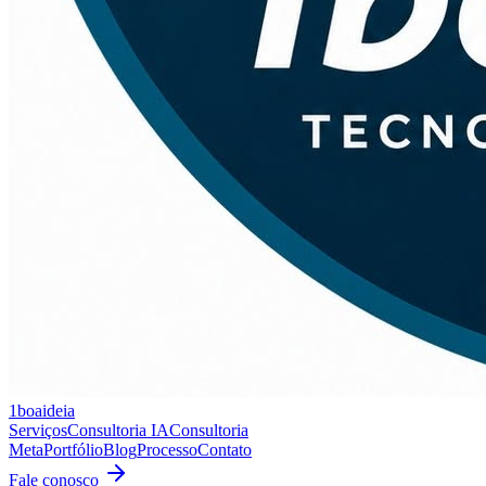
1boaideia
Serviços
Consultoria IA
Consultoria
Meta
Portfólio
Blog
Processo
Contato
Fale conosco