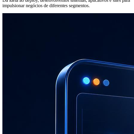
Da ideia ao deploy, desenvolvemos sistemas, aplicativos e sites para
impulsionar negócios de diferentes segmentos.