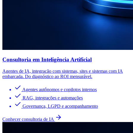
Consultoria em Inteligência Artificial
Agentes de IA, integração com sistemas, sites e sistemas com IA
embarcada. Do diagnóstico ao ROI mensurável.
Agentes autônomos e copilotos internos
RAG, integrações e automações
Governança, LGPD e acompanhamento
Conhecer consultoria de IA