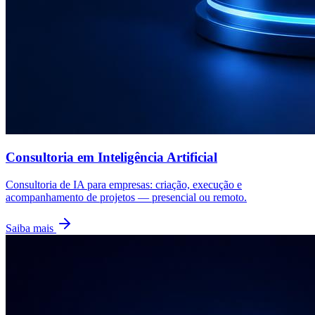
Consultoria em Inteligência Artificial
Consultoria de IA para empresas: criação, execução e
acompanhamento de projetos — presencial ou remoto.
Saiba mais