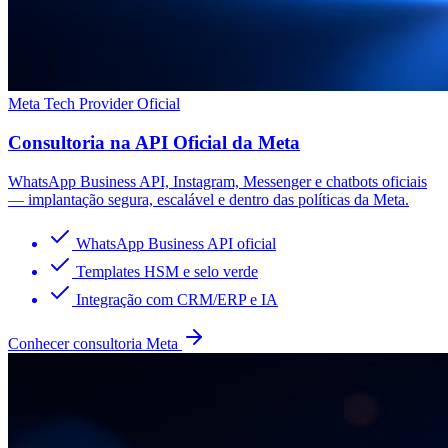
Meta Tech Provider Oficial
Consultoria na API Oficial da Meta
WhatsApp Business API, Instagram, Messenger e chatbots oficiais
— implantação segura, escalável e dentro das políticas da Meta.
WhatsApp Business API oficial
Templates HSM e selo verde
Integração com CRM/ERP e IA
Conhecer consultoria Meta