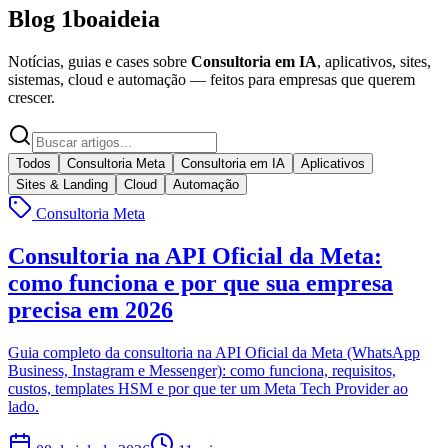
Blog
1boaideia
Notícias, guias e cases sobre
Consultoria em IA
, aplicativos, sites,
sistemas, cloud e automação — feitos para empresas que querem
crescer.
Todos
Consultoria Meta
Consultoria em IA
Aplicativos
Sites & Landing
Cloud
Automação
Consultoria Meta
Consultoria na API Oficial da Meta:
como funciona e por que sua empresa
precisa em 2026
Guia completo da consultoria na API Oficial da Meta (WhatsApp
Business, Instagram e Messenger): como funciona, requisitos,
custos, templates HSM e por que ter um Meta Tech Provider ao
lado.