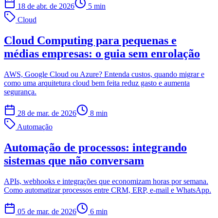
18 de abr. de 2026
5
min
Cloud
Cloud Computing para pequenas e
médias empresas: o guia sem enrolação
AWS, Google Cloud ou Azure? Entenda custos, quando migrar e
como uma arquitetura cloud bem feita reduz gasto e aumenta
segurança.
28 de mar. de 2026
8
min
Automação
Automação de processos: integrando
sistemas que não conversam
APIs, webhooks e integrações que economizam horas por semana.
Como automatizar processos entre CRM, ERP, e-mail e WhatsApp.
05 de mar. de 2026
6
min