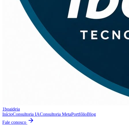
1boaideia
Início
Consultoria IA
Consultoria Meta
Portfólio
Blog
Fale conosco